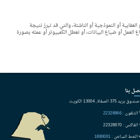
لعقابية أو النموذجية أو الناشئة، والتي قد تبرز نتيجة
العمل أو ضياع البيانات، أو تعطل الكمبيوتر أو عمله بصورة
صل بنا
ندوق بريد 375 الصفاة, 13004 الكويت
التلفون :
22328866
الفاكس : 22328870
الخط الساخن :
1880001