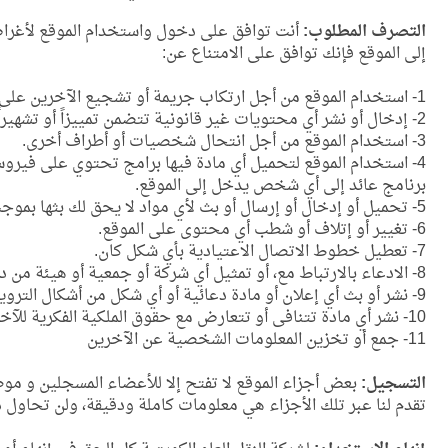
التصرف المطلوب:
أنت توافق على دخول واستخدام الموقع لأغراض 
إلى الموقع فإنك توافق على الامتناع عن:
1- استخدام الموقع من أجل ارتكاب جريمة أو تشجيع الآخرين على التورط في أي تصرف قد يعد جريمة أو ينطوي على مسؤولية مدنية.
2- إدخال أو نشر أي محتويات غير قانونية تتضمن تمييزاً أو تشهيراً أو إساءة أو قذف أو فاحشة ضد أي جهة كانت أو مواد إباحية.
3- استخدام الموقع من أجل انتحال شخصيات أو أطراف أخرى.
4- استخدام الموقع لتحميل أي مادة فيها برامج تحتوي على فيروس
برنامج عائد إلى أي شخص يدخل إلى الموقع.
5- تحميل أو إدخال أو إرسال أو بث لأي مواد لا يحق لك بثها بموجب أي قانون أو علاقة تعاقدية.
6- تغيير أو إتلاف أو شطب أي محتوى على الموقع.
7- تعطيل خطوط الاتصال الاعتيادية بأي شكل كان.
8- الادعاء بالارتباط مع، أو تمثيل أي شركة أو جمعية أو هيئة من دون أن تكون مخولاً بادعاء تلك العلاقة أو ذلك التمثيل.
9- نشر أو بث أي إعلان أو مادة دعائية أو أي شكل من أشكال الترويج.
10- نشر أي مادة تتنافى أو تتعارض مع حقوق الملكية الفكرية للآخرين.
11- جمع أو تخزين المعلومات الشخصية عن الآخرين
التسجيل:
بعض أجزاء الموقع لا تفتح إلا للأعضاء المسجلين و موظ
تقدم لنا عبر تلك الأجزاء هي معلومات كاملة ودقيقة، ولن تحاول