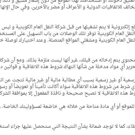
و تعليق دخولك أو استخدامك لهذا الموقع من دون إشعار مسبق و ذلك بس
مخالف للاتفاقيات الدولية و الأعراف أو مضر بالآخرين. وفي حال الإ
كترونية لا يتم تشغيلها من قبل شركة النقل العام الكويتية و ليس لشر
 النقل العام الكويتية توفر تلك الوصلات من باب التسهيل على المس
لنقل العام الكويتية ومشغلي المواقع المتصلة. وعند اختيارك لوصلة
حتوى يتم إدخاله من قبلك، غير أنها ليست ملزمة بذلك. ومع أن شركة ا
رير أي مواد مدخلة من شأنها انتهاك شروط هذه الاتفاقية و قوانين دول
مية أو غير رسمية بسبب أي مطالبة مالية أو غير مالية نتجت عن ان
ي شرط من شروط هذه الاتفاقية سواء أكانت تأميناً أو تعويضاً أو رسوم
هذه الاتفاقية لا تصبح صحيحة و نافذة المفعول إلا بموافقة الشركة
وقع أو أي مادة متاحة من خلاله هي خاضعة لمسؤوليتك الخاصة. ولا ت
خطاء، كما لا توجد ضمانة بشأن النتيجة التي ستحصل عليها جراء استخ