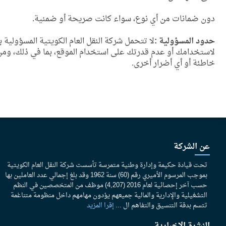
دون ضمانات من أي نوع، سواء كانت صريحة أو ضمنية.
حدود المسؤولية :
لا تتحمل شركة النقل العام الكويتية المسؤولية ب
لاستخدامك أو عدم قدرتك على استخدام الموقع، بما في ذلك، ومن د
خاطئة أو أي أضرار أخرى.
عن الشركة
تحت قيادة حكيمة وإدارة وطنية متمرسة تأسست شركة النقل العام الكويتية
بموجب المرسوم الأميري رقم (60) سنة 1962 وقد بلغ إجمالي عدد العاملين بها
حسب آخر إحصائية لعام 2016 (4,207) موظف من المتخصصين في النظم
التشغيلية والإدارية والمالية جميعهم يؤدون مهامهم داخل منظومة متناغمة
تتسم بدقة التنسيق والتفاهم ال ...
إقرا المزيد
النشرة الإخبارية