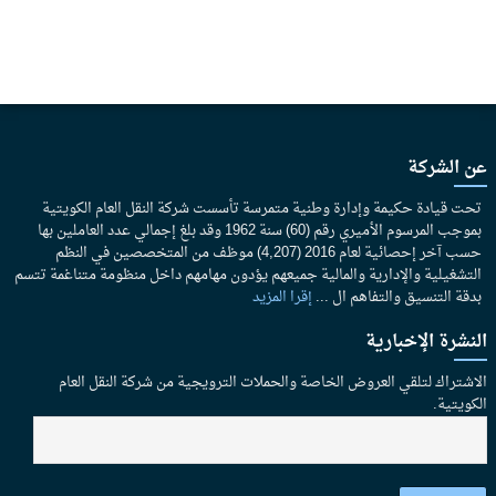
المركز الإعلامي
وظائف
المسئولية الاجتماعية
تطبيق منظومة و قواعد الحوكمة
تواصل معنا
قانون حق الإطلاع
عن الشركة
تحت قيادة حكيمة وإدارة وطنية متمرسة تأسست شركة النقل العام الكويتية
بموجب المرسوم الأميري رقم (60) سنة 1962 وقد بلغ إجمالي عدد العاملين بها
حسب آخر إحصائية لعام 2016 (4,207) موظف من المتخصصين في النظم
التشغيلية والإدارية والمالية جميعهم يؤدون مهامهم داخل منظومة متناغمة تتسم
بدقة التنسيق والتفاهم ال ...
إقرا المزيد
النشرة الإخبارية
الاشتراك لتلقي العروض الخاصة والحملات الترويجية من شركة النقل العام
الكويتية.