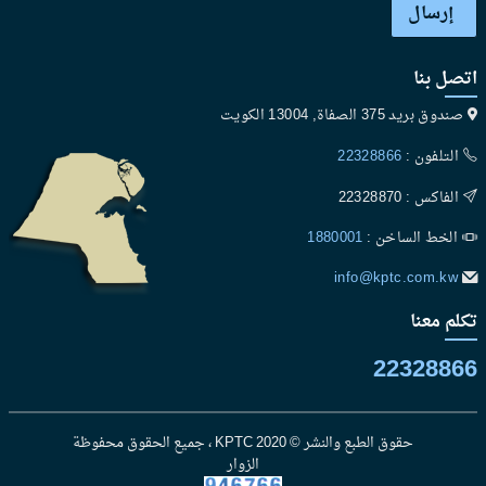
إرسال
اتصل بنا
صندوق بريد 375 الصفاة, 13004 الكويت
التلفون :
22328866
الفاكس : 22328870
الخط الساخن :
1880001
info@kptc.com.kw
تكلم معنا
22328866
حقوق الطبع والنشر © 2020 KPTC ، جميع الحقوق محفوظة
الزوار